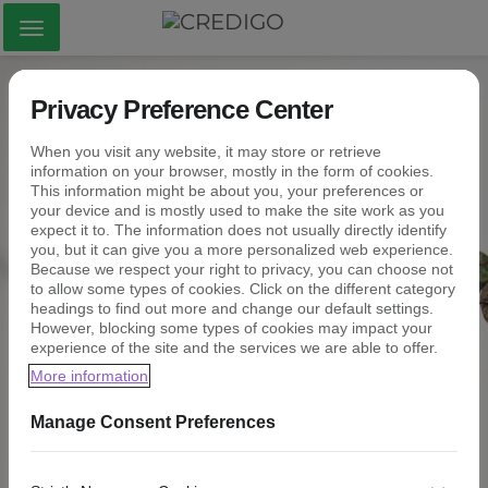
Visa
meny
Privacy Preference Center
Northmill
When you visit any website, it may store or retrieve
information on your browser, mostly in the form of cookies.
Luotonantomme vaihtuu Credigosta Northmill
This information might be about you, your preferences or
Joustoluottoon. Mikäli sinulla on Credigolta laina ei
your device and is mostly used to make the site work as you
mikään muutu. Asiakaspalvelumme auttaa tuttuun
expect it to. The information does not usually directly identify
you, but it can give you a more personalized web experience.
tapaan puhelimitse, sähköpostitse sekä chat-palvelun
Because we respect your right to privacy, you can choose not
kautta ja omat sivut ovat käytössänne.
to allow some types of cookies. Click on the different category
headings to find out more and change our default settings.
Jos tarvitset lainaa, täytä hakemus Northmill
However, blocking some types of cookies may impact your
Joustoluotosta alla olevan linkin kautta.
experience of the site and the services we are able to offer.
More information
Northmill Bank on vuodesta 2006 lähtien auttanut yli
600 000 asiakasta Ruotsissa, Suomessa sekä Norjassa.
Manage Consent Preferences
Kehitämme helposti lähestyttäviä ja turvallisia
rahoituspalveluita kuluttajille uuden teknologian ja
innovaatioiden kautta. Suomessa tarjoamme