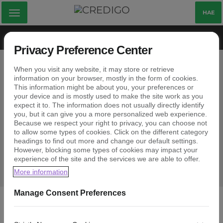
Visa
HAE
meny
ASIAKASTYYTYVÄISYYS
VELKANEUVONTA
ASIAKASVALITUKSET
Privacy Preference Center
Credigo kokemuksia
When you visit any website, it may store or retrieve
information on your browser, mostly in the form of cookies.
This information might be about you, your preferences or
Meille on tärkeää kuulla asiakkaidemme kokemuksia
your device and is mostly used to make the site work as you
Credigosta. Sen vuoksi teetimme
expect it to. The information does not usually directly identify
you, but it can give you a more personalized web experience.
asiakastyytyväisyyskyselyn maaliskuussa 2017.
Because we respect your right to privacy, you can choose not
Pyysimme asiakkailtamme palautetta ja kokemuksia
to allow some types of cookies. Click on the different category
palvelumme laadusta, nopeudesta,
lainoista
ja
headings to find out more and change our default settings.
asiakaspalvelusta.
However, blocking some types of cookies may impact your
experience of the site and the services we are able to offer.
More information
Manage Consent Preferences