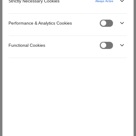
Strictly Necessary Cookies
Asiakastyytyväisyyskysely 2017
Always Active
Performance & Analytics Cookies
Functional Cookies