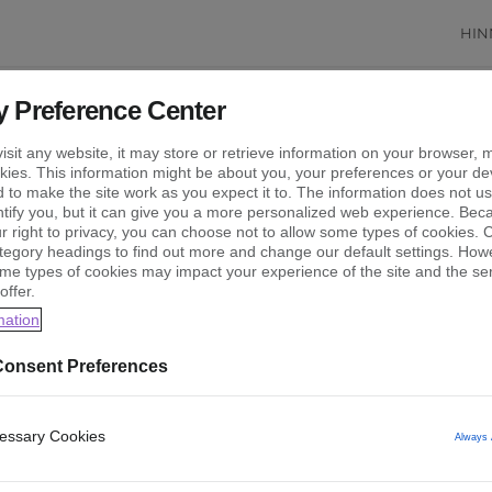
HIN
y Preference Center
sit any website, it may store or retrieve information on your browser, m
Mikä on vertaislaina
kies. This information might be about you, your preferences or your de
 to make the site work as you expect it to. The information does not us
entify you, but it can give you a more personalized web experience. Be
r right to privacy, you can choose not to allow some types of cookies. C
oto, jossa lainatut rahat tulevat toiselta yksityishenki
ategory headings to find out more and change our default settings. How
kanssa, sillä yhtiöt välittävät lainoja yksityishenkilöid
me types of cookies may impact your experience of the site and the se
aa tarjoavista yhtiöistä sekä sijoittajista.
offer.
mation
onsent Preferences
cessary Cookies
Always 
REDIGOLTA