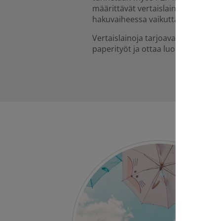
määrittävät vertaislainojen ehdot,
hakuvaiheessa vaikuttaa hakemalla 
Vertaislainoja tarjoavan lainayhtiö
paperityöt ja ottaa luonnollisesti 