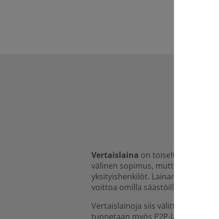
Vertaislaina
on toiselta yksityishe
välinen sopimus, mutta yleensä sill
yksityishenkilöt. Lainarahat tuleva
voittoa omilla säästöillään.
Vertaislainoja siis välittävät yleen
tunnetaan myös P2P-lainan nimellä