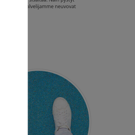
vat asiakaspalvelijamme neuvovat