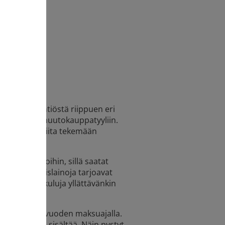
man lainayhtiöstä riippuen eri
se määräytyy huutokauppatyyliin.
iset ovat valmiita tekemään
vertaislainoihin, sillä saatat
ella. Vertaislainoja tarjoavat
stavat lainakuluja yllättävänkin
olla ja 2–10 vuoden maksuajalla.
ksia lainasi sisältää. Näin pystyt