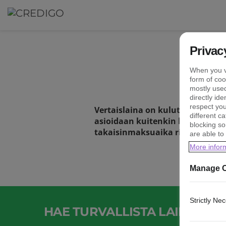
Privac
When you vi
form of coo
mostly used
directly id
respect you
Vertaislaina on kulutusluoton mu
different c
asioidaan kuitenkin lainayhtiön 
blocking so
takaisinmaksuaika riippuvat lain
are able to 
More infor
Manage C
Strictly Ne
HAE TURVALLISTA LAINAA C