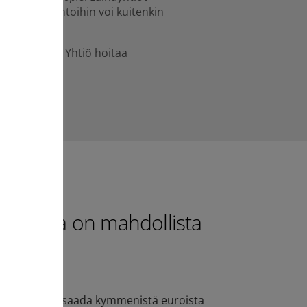
den. Lainaehtoihin voi kuitenkin
a.
olen välillä. Yhtiö hoitaa
ina.
taislaina on mahdollista
 mahdollista saada kymmenistä euroista