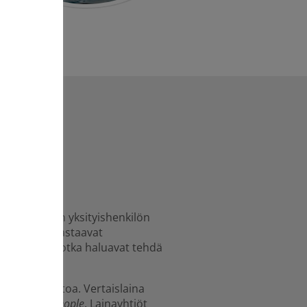
?
oi olla kahden yksityishenkilön
hoituksesta vastaavat
henkilöiltä, jotka haluavat tehdä
tekemään voittoa. Vertaislaina
a
people to people
. Lainayhtiöt