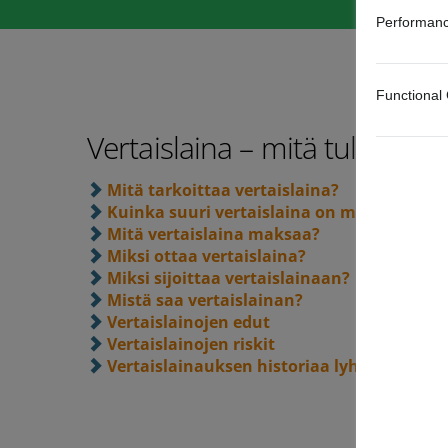
Performanc
Functional
Vertaislaina – mitä tulee tiet
Mitä tarkoittaa vertaislaina?
Kuinka suuri vertaislaina on mahdollista 
Mitä vertaislaina maksaa?
Miksi ottaa vertaislaina?
Miksi sijoittaa vertaislainaan?
Mistä saa vertaislainan?
Vertaislainojen edut
Vertaislainojen riskit
Vertaislainauksen historiaa lyhyesti