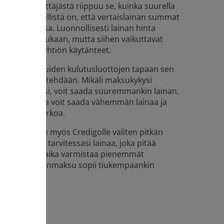
. Lainanvälittäjästä riippuu se, kuinka suurella
nostaa. Tyypillistä on, että vertaislainan summat
issa euroissa. Luonnollisesti lainan hinta
aina-ajan mukaan, mutta siihen vaikuttavat
t sekä lainayhtiön käytänteet.
äräytyvät muiden kulutusluottojen tapaan sen
io hakijasta tehdään. Mikäli maksukykysi
ittävän hyväksi, voit saada suuremmankin lainan,
n johdosta voit saada vähemmän lainaa ja
rkeampaa korkoa.
nahakemuksen myös Credigolle valiten pitkän
nasumman tarvitessasi lainaa, joka pitää
 Pitempi maksuaika varmistaa pienemmät
ansiosta lainanmaksu sopii tiukempaankin