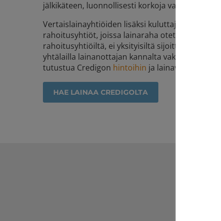
jälkikäteen, luonnollisesti korkoja vastaan.
Vertaislainayhtiöiden lisäksi kuluttajaluottoja 
rahoitusyhtiöt, joissa lainaraha otetaan pankeilt
rahoitusyhtiöiltä, ei yksityisiltä sijoittajilta. Nä
yhtälailla lainanottajan kannalta vakaata, ja har
tutustua Credigon
hintoihin
ja lainavaihtoehtoih
HAE LAINAA CREDIGOLTA