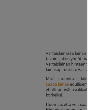
Vertaislainassa lainan hinta on m
tavoin. Jotkin yhtiöt määrittävät 
Vertaislainan hintaan vaikuttaa se,
lainasopimuksia. Vastaavasti laina
Mikäli suunnittelet lainan ottamist
saada lainaa
edullisemmin ja helpo
yhtiöt perivät asiakkailtaan usein 
korkeiksi.
Huomaa, että voit saada esimerkiks
Hinnoittelumme on aina selkeää ja y