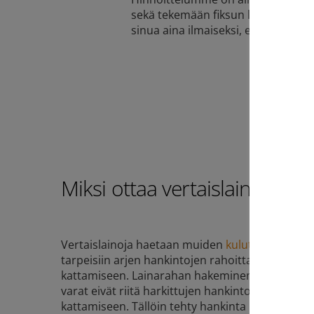
sekä tekemään fiksun lainapäätök
sinua aina ilmaiseksi, etkä joudu
Miksi ottaa vertaislaina?
Vertaislainoja haetaan muiden
kulutusluottojen
tarpeisiin arjen hankintojen rahoittamisesta yll
kattamiseen. Lainarahan hakeminen voi olla fik
varat eivät riitä harkittujen hankintojen tai yll
kattamiseen. Tällöin tehty hankinta ikään kuin 