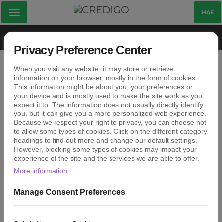
Visa
HAE
meny
TODELLINEN VUOSIKORKO
SECCI
YLEISET LAINAEHDOT
Privacy Preference Center
Todellinen vuosikorko
When you visit any website, it may store or retrieve
information on your browser, mostly in the form of cookies.
This information might be about you, your preferences or
Tiedätkö, mikä on lainan todellinen vuosikorko ja miten
your device and is mostly used to make the site work as you
se lasketaan? Todellinen vuosikorko on käsite, josta
expect it to. The information does not usually directly identify
kuulemme jatkuvasti, mutta monet eivät tiedä, mitä se
you, but it can give you a more personalized web experience.
Because we respect your right to privacy, you can choose not
tarkoittaa. Kyseessä on mahdollisesti
lainasanaston
to allow some types of cookies. Click on the different category
tärkein termi. Tällä sivulla kerromme, miten todellinen
headings to find out more and change our default settings.
vuosikorko lasketaan ja miksi se on käsitteenä tärkeä
However, blocking some types of cookies may impact your
lainaa hakiessa
.
experience of the site and the services we are able to offer.
More information
Manage Consent Preferences